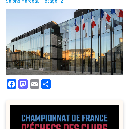
Salons Marceau – étage -2
Facebook
Mastodon
Email
Partager